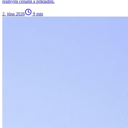
reálnymi cenami a príkladmi.
2. júna 2026
9
min