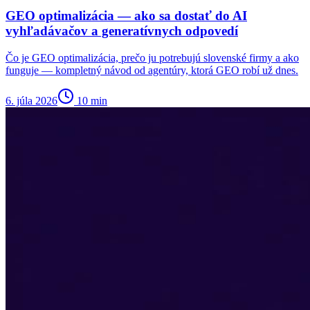
GEO optimalizácia — ako sa dostať do AI
vyhľadávačov a generatívnych odpovedí
Čo je GEO optimalizácia, prečo ju potrebujú slovenské firmy a ako
funguje — kompletný návod od agentúry, ktorá GEO robí už dnes.
6. júla 2026
10
min