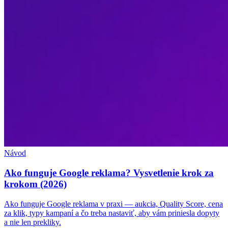
Návod
Ako funguje Google reklama? Vysvetlenie krok za
krokom (2026)
Ako funguje Google reklama v praxi — aukcia, Quality Score, cena
za klik, typy kampaní a čo treba nastaviť, aby vám priniesla dopyty
a nie len prekliky.