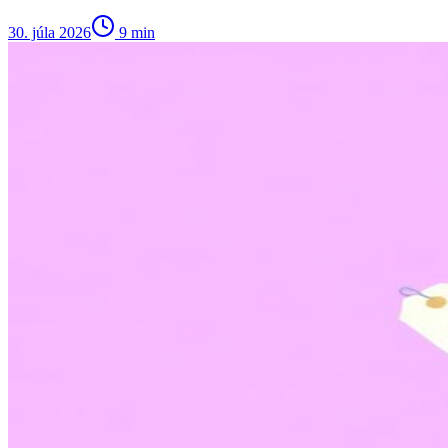
30. júla 2026
9
min