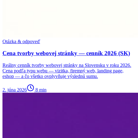
Otázka & odpoveď
Cena tvorby webovej stránky — cenník 2026 (SK)
Reálny cenník tvorby webovej stránky na Slovensku v roku 2026.
Cena podľa typu webu — vizitka, firemný web, landing page,
eshop — a čo všetko ovplyvňuje výslednú sumu.
2. júna 2026
8
min