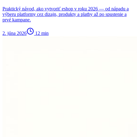
Praktický návod, ako vytvoriť eshop v roku 2026 — od nápadu a
výberu platformy cez dizajn, produkty a platby až po spustenie a
prvé kampane.
2. júna 2026
12
min