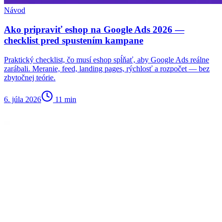
Návod
Ako pripraviť eshop na Google Ads 2026 —
checklist pred spustením kampane
Praktický checklist, čo musí eshop spĺňať, aby Google Ads reálne
zarábali. Meranie, feed, landing pages, rýchlosť a rozpočet — bez
zbytočnej teórie.
6. júla 2026
11
min