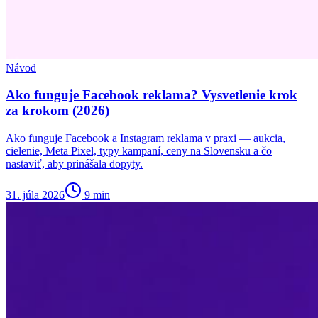
Návod
Ako funguje Facebook reklama? Vysvetlenie krok
za krokom (2026)
Ako funguje Facebook a Instagram reklama v praxi — aukcia,
cielenie, Meta Pixel, typy kampaní, ceny na Slovensku a čo
nastaviť, aby prinášala dopyty.
31. júla 2026
9
min