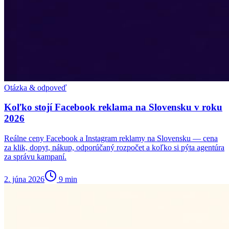
Otázka & odpoveď
Koľko stojí Facebook reklama na Slovensku v roku
2026
Reálne ceny Facebook a Instagram reklamy na Slovensku — cena
za klik, dopyt, nákup, odporúčaný rozpočet a koľko si pýta agentúra
za správu kampaní.
2. júna 2026
9
min