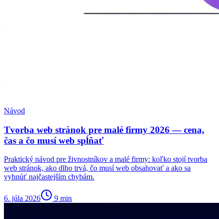
Návod
Tvorba web stránok pre malé firmy 2026 — cena,
čas a čo musí web spĺňať
Praktický návod pre živnostníkov a malé firmy: koľko stojí tvorba
web stránok, ako dlho trvá, čo musí web obsahovať a ako sa
vyhnúť najčastejším chybám.
6. júla 2026
9
min