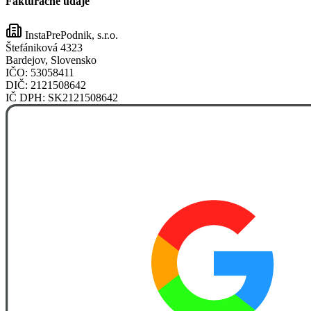
Fakturačné údaje
InstaPrePodnik, s.r.o.
Štefániková 4323
Bardejov, Slovensko
IČO:
53058411
DIČ:
2121508642
IČ DPH:
SK2121508642