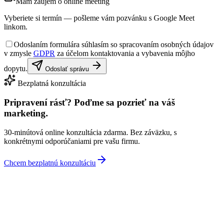
Mám záujem o online meeting
Vyberiete si termín — pošleme vám pozvánku s Google Meet
linkom.
Odoslaním formulára súhlasím so spracovaním osobných údajov
v zmysle
GDPR
za účelom kontaktovania a vybavenia môjho
dopytu.
Odoslať správu
Bezplatná konzultácia
Pripravení rásť?
Poďme sa pozrieť na váš
marketing.
30-minútová online konzultácia zdarma. Bez záväzku, s
konkrétnymi odporúčaniami pre vašu firmu.
Chcem bezplatnú konzultáciu