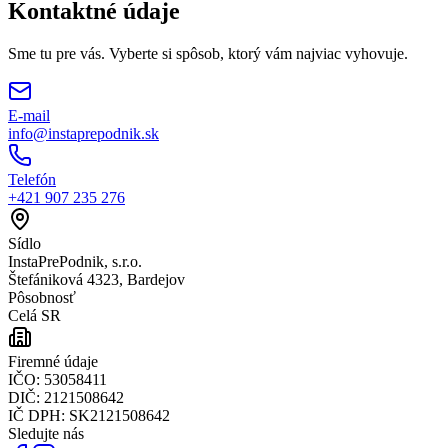
Kontaktné údaje
Sme tu pre vás. Vyberte si spôsob, ktorý vám najviac vyhovuje.
E-mail
info@instaprepodnik.sk
Telefón
+421 907 235 276
Sídlo
InstaPrePodnik, s.r.o.
Štefániková 4323, Bardejov
Pôsobnosť
Celá SR
Firemné údaje
IČO:
53058411
DIČ:
2121508642
IČ DPH:
SK2121508642
Sledujte nás