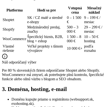
Vstupná
Mesačný
Platforma
Hodí sa pre
cena
náklad
SK / CZ malé a stredné
0 – 1 500
9 – 199 € /
Shoptet
e-shopy
€
mesiac
Medzinárodný predaj,
500 – 3
29 – 299 € /
Shopify
značky
000 €
mesiac
Špecifický biznis, B2B,
1 500 – 8
10 – 50 €
WooCommerce
blog + eshop
000 €
hosting
Vlastné
Veľké projekty s tímom
podľa
10 000 €+
riešenie
vývojárov
rozsahu
Náš odporúčaný výber
Pre 80 % slovenských firiem odporúčame Shoptet alebo Shopify.
WooCommerce má zmysel, ak potrebujete plnú kontrolu, špecifické
funkcie alebo silnú väzbu s blogom a SEO obsahom.
3. Doména, hosting, e-mail
Doménu kupujte priamo u registrátora (websupport.sk,
exohosting.sk).