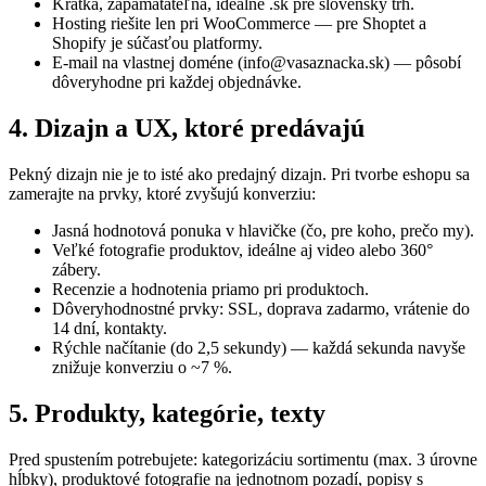
Krátka, zapamätateľná, ideálne .sk pre slovenský trh.
Hosting riešite len pri WooCommerce — pre Shoptet a
Shopify je súčasťou platformy.
E-mail na vlastnej doméne (info@vasaznacka.sk) — pôsobí
dôveryhodne pri každej objednávke.
4. Dizajn a UX, ktoré predávajú
Pekný dizajn nie je to isté ako predajný dizajn. Pri tvorbe eshopu sa
zamerajte na prvky, ktoré zvyšujú konverziu:
Jasná hodnotová ponuka v hlavičke (čo, pre koho, prečo my).
Veľké fotografie produktov, ideálne aj video alebo 360°
zábery.
Recenzie a hodnotenia priamo pri produktoch.
Dôveryhodnostné prvky: SSL, doprava zadarmo, vrátenie do
14 dní, kontakty.
Rýchle načítanie (do 2,5 sekundy) — každá sekunda navyše
znižuje konverziu o ~7 %.
5. Produkty, kategórie, texty
Pred spustením potrebujete: kategorizáciu sortimentu (max. 3 úrovne
hĺbky), produktové fotografie na jednotnom pozadí, popisy s