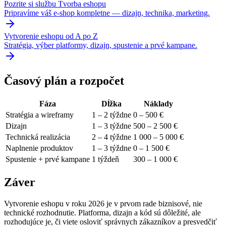
Pozrite si službu Tvorba eshopu
Pripravíme váš e-shop kompletne — dizajn, technika, marketing.
Vytvorenie eshopu od A po Z
Stratégia, výber platformy, dizajn, spustenie a prvé kampane.
Časový plán a rozpočet
Fáza
Dĺžka
Náklady
Stratégia a wireframy
1 – 2 týždne
0 – 500 €
Dizajn
1 – 3 týždne
500 – 2 500 €
Technická realizácia
2 – 4 týždne
1 000 – 5 000 €
Naplnenie produktov
1 – 3 týždne
0 – 1 500 €
Spustenie + prvé kampane
1 týždeň
300 – 1 000 €
Záver
Vytvorenie eshopu v roku 2026 je v prvom rade biznisové, nie
technické rozhodnutie. Platforma, dizajn a kód sú dôležité, ale
rozhodujúce je, či viete osloviť správnych zákazníkov a presvedčiť