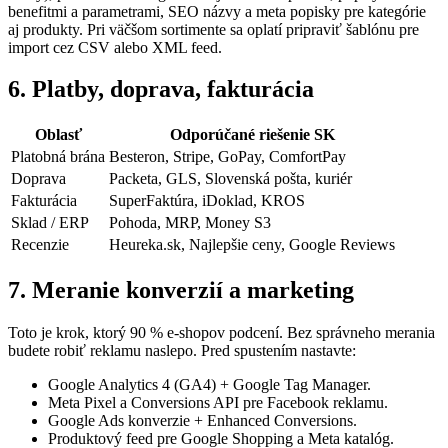
benefitmi a parametrami, SEO názvy a meta popisky pre kategórie
aj produkty. Pri väčšom sortimente sa oplatí pripraviť šablónu pre
import cez CSV alebo XML feed.
6. Platby, doprava, fakturácia
Oblasť
Odporúčané riešenie SK
Platobná brána
Besteron, Stripe, GoPay, ComfortPay
Doprava
Packeta, GLS, Slovenská pošta, kuriér
Fakturácia
SuperFaktúra, iDoklad, KROS
Sklad / ERP
Pohoda, MRP, Money S3
Recenzie
Heureka.sk, Najlepšie ceny, Google Reviews
7. Meranie konverzií a marketing
Toto je krok, ktorý 90 % e-shopov podcení. Bez správneho merania
budete robiť reklamu naslepo. Pred spustením nastavte:
Google Analytics 4 (GA4) + Google Tag Manager.
Meta Pixel a Conversions API pre Facebook reklamu.
Google Ads konverzie + Enhanced Conversions.
Produktový feed pre Google Shopping a Meta katalóg.