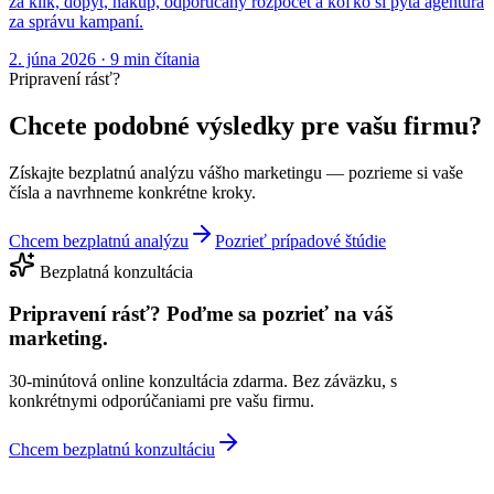
za klik, dopyt, nákup, odporúčaný rozpočet a koľko si pýta agentúra
za správu kampaní.
2. júna 2026
·
9
min čítania
Pripravení rásť?
Chcete podobné výsledky pre vašu firmu?
Získajte bezplatnú analýzu vášho marketingu — pozrieme si vaše
čísla a navrhneme konkrétne kroky.
Chcem bezplatnú analýzu
Pozrieť prípadové štúdie
Bezplatná konzultácia
Pripravení rásť?
Poďme sa pozrieť na váš
marketing.
30-minútová online konzultácia zdarma. Bez záväzku, s
konkrétnymi odporúčaniami pre vašu firmu.
Chcem bezplatnú konzultáciu