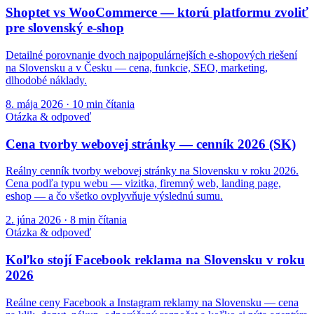
Shoptet vs WooCommerce — ktorú platformu zvoliť
pre slovenský e-shop
Detailné porovnanie dvoch najpopulárnejších e-shopových riešení
na Slovensku a v Česku — cena, funkcie, SEO, marketing,
dlhodobé náklady.
8. mája 2026
·
10
min čítania
Otázka & odpoveď
Cena tvorby webovej stránky — cenník 2026 (SK)
Reálny cenník tvorby webovej stránky na Slovensku v roku 2026.
Cena podľa typu webu — vizitka, firemný web, landing page,
eshop — a čo všetko ovplyvňuje výslednú sumu.
2. júna 2026
·
8
min čítania
Otázka & odpoveď
Koľko stojí Facebook reklama na Slovensku v roku
2026
Reálne ceny Facebook a Instagram reklamy na Slovensku — cena