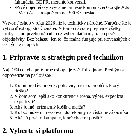
fakturáciu, GDPR, meranie konverzií.
•
Prvé objednávky zvyčajne prinesie kombinácia Google Ads
+ Meta Ads s rozpočtom od 300 € / mesiac.
Vytvoriť eshop v roku 2026 nie je technicky náročné. Náročnejšie je
vytvoriť eshop, ktorý zarába. V tomto návode prejdeme všetky
kroky — od prvého nápadu cez výber platformy až po prvé
objednávky. Bez balastu, len to, čo reálne funguje pri slovenských a
českých e-shopoch.
1. Pripravte si stratégiu pred technikou
Najväčšia chyba pri tvorbe eshopu je začať dizajnom. Predtým si
odpovedzte na päť otázok:
Komu predávam (vek, pohlavie, miesto, problém, ktorý
riešia)?
V čom som lepší ako konkurencia (cena, výber, expedícia,
expertíza)?
Aký je môj priemerný košík a marža?
Koľko môžem investovať do reklamy na získanie zákazníka?
Aké sú prvé tri kampane, ktoré chcem spustiť?
2. Vyberte si platformu