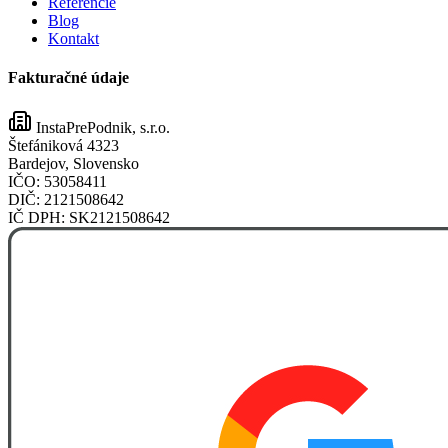
Referencie
Blog
Kontakt
Fakturačné údaje
InstaPrePodnik, s.r.o.
Štefániková 4323
Bardejov, Slovensko
IČO:
53058411
DIČ:
2121508642
IČ DPH:
SK2121508642