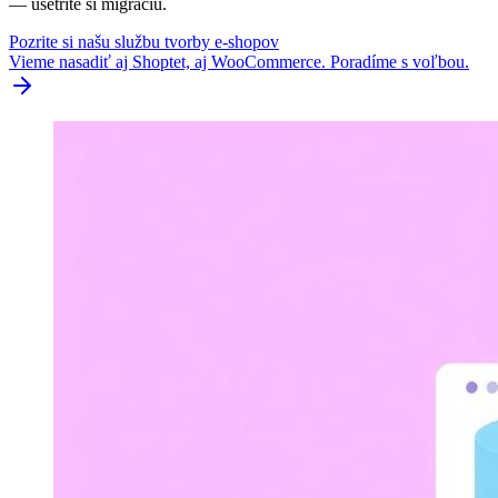
— ušetríte si migráciu.
Pozrite si našu službu tvorby e-shopov
Vieme nasadiť aj Shoptet, aj WooCommerce. Poradíme s voľbou.