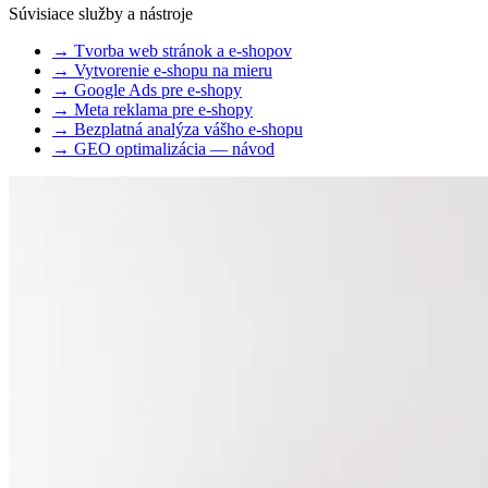
Súvisiace služby a nástroje
→
Tvorba web stránok a e-shopov
→
Vytvorenie e-shopu na mieru
→
Google Ads pre e-shopy
→
Meta reklama pre e-shopy
→
Bezplatná analýza vášho e-shopu
→
GEO optimalizácia — návod