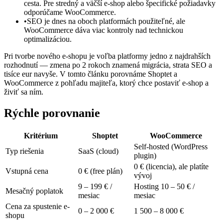
cesta. Pre stredný a väčší e-shop alebo špecifické požiadavky
odporúčame WooCommerce.
•
SEO je dnes na oboch platformách použiteľné, ale
WooCommerce dáva viac kontroly nad technickou
optimalizáciou.
Pri tvorbe nového e-shopu je voľba platformy jedno z najdrahších
rozhodnutí — zmena po 2 rokoch znamená migrácia, strata SEO a
tisíce eur navyše. V tomto článku porovnáme Shoptet a
WooCommerce z pohľadu majiteľa, ktorý chce postaviť e-shop a
živiť sa ním.
Rýchle porovnanie
Kritérium
Shoptet
WooCommerce
Self-hosted (WordPress
Typ riešenia
SaaS (cloud)
plugin)
0 € (licencia), ale platíte
Vstupná cena
0 € (free plán)
vývoj
9 – 199 € /
Hosting 10 – 50 € /
Mesačný poplatok
mesiac
mesiac
Cena za spustenie e-
0 – 2 000 €
1 500 – 8 000 €
shopu