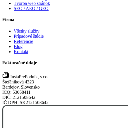
Tvorba web stránok
SEO / AEO / GEO
Firma
Všetky služby
Prípadové štúdie
Referencie
Blog
Kontakt
Fakturačné údaje
InstaPrePodnik, s.r.o.
Štefániková 4323
Bardejov, Slovensko
IČO:
53058411
DIČ:
2121508642
IČ DPH:
SK2121508642