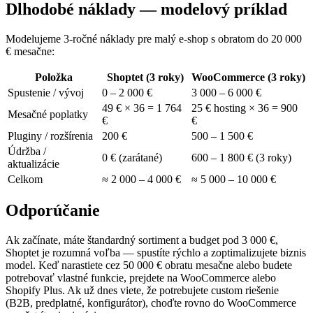
Dlhodobé náklady — modelový príklad
Modelujeme 3-ročné náklady pre malý e-shop s obratom do 20 000
€ mesačne:
Položka
Shoptet (3 roky)
WooCommerce (3 roky)
Spustenie / vývoj
0 – 2 000 €
3 000 – 6 000 €
49 € × 36 = 1 764
25 € hosting × 36 = 900
Mesačné poplatky
€
€
Pluginy / rozšírenia
200 €
500 – 1 500 €
Údržba /
0 € (zarátané)
600 – 1 800 € (3 roky)
aktualizácie
Celkom
≈ 2 000 – 4 000 €
≈ 5 000 – 10 000 €
Odporúčanie
Ak začínate, máte štandardný sortiment a budget pod 3 000 €,
Shoptet je rozumná voľba — spustíte rýchlo a zoptimalizujete biznis
model. Keď narastiete cez 50 000 € obratu mesačne alebo budete
potrebovať vlastné funkcie, prejdete na WooCommerce alebo
Shopify Plus. Ak už dnes viete, že potrebujete custom riešenie
(B2B, predplatné, konfigurátor), choďte rovno do WooCommerce