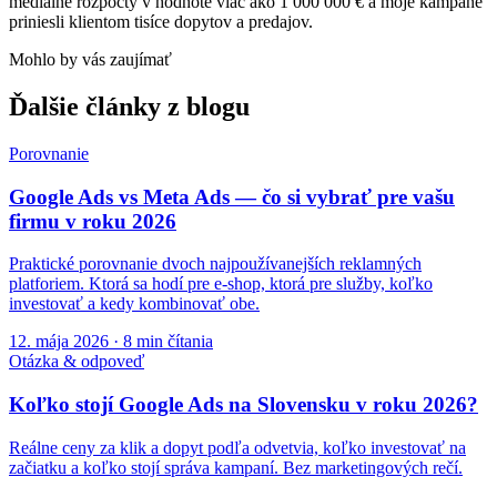
mediálne rozpočty v hodnote viac ako 1 000 000 € a moje kampane
priniesli klientom tisíce dopytov a predajov.
Mohlo by vás zaujímať
Ďalšie články z blogu
Porovnanie
Google Ads vs Meta Ads — čo si vybrať pre vašu
firmu v roku 2026
Praktické porovnanie dvoch najpoužívanejších reklamných
platforiem. Ktorá sa hodí pre e-shop, ktorá pre služby, koľko
investovať a kedy kombinovať obe.
12. mája 2026
·
8
min čítania
Otázka & odpoveď
Koľko stojí Google Ads na Slovensku v roku 2026?
Reálne ceny za klik a dopyt podľa odvetvia, koľko investovať na
začiatku a koľko stojí správa kampaní. Bez marketingových rečí.