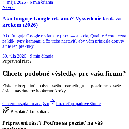
4. mája 2026
·
6
min čítania
Návod
Ako funguje Google reklama? Vysvetlenie krok za
krokom (2026)
Ako funguje Google reklama v praxi — aukcia, Quality Score, cena
za klik, typy kampaní a čo treba nastaviť, aby vám priniesla dopyty
a nie len prekliky.
30. júla 2026
·
9
min čítania
Pripravení rásť?
Chcete podobné výsledky pre vašu firmu?
Získajte bezplatnú analýzu vášho marketingu — pozrieme si vaše
čísla a navrhneme konkrétne kroky.
Chcem bezplatnú analýzu
Pozrieť prípadové štúdie
Bezplatná konzultácia
Pripravení rásť?
Poďme sa pozrieť na váš