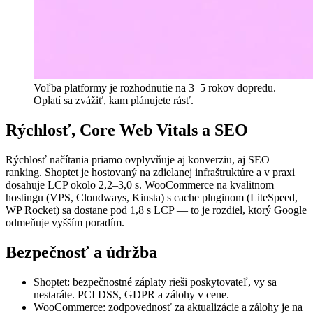
Voľba platformy je rozhodnutie na 3–5 rokov dopredu.
Oplatí sa zvážiť, kam plánujete rásť.
Rýchlosť, Core Web Vitals a SEO
Rýchlosť načítania priamo ovplyvňuje aj konverziu, aj SEO
ranking. Shoptet je hostovaný na zdielanej infraštruktúre a v praxi
dosahuje LCP okolo 2,2–3,0 s. WooCommerce na kvalitnom
hostingu (VPS, Cloudways, Kinsta) s cache pluginom (LiteSpeed,
WP Rocket) sa dostane pod 1,8 s LCP — to je rozdiel, ktorý Google
odmeňuje vyšším poradím.
Bezpečnosť a údržba
Shoptet: bezpečnostné záplaty rieši poskytovateľ, vy sa
nestaráte. PCI DSS, GDPR a zálohy v cene.
WooCommerce: zodpovednosť za aktualizácie a zálohy je na