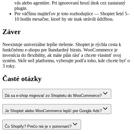
vás alebo agentúre. Pri ignorovaní hrozí útok cez zastaraný
plugin.
Pre väčšinu majiteľov je toto rozhodujúce — Shoptet šetrí 5–
10 hodín mesačne, ktoré by ste inak strávili údržbou.
Záver
Neexistuje univerzálne lepšie riešenie. Shoptet je rýchla cesta k
funkčnému e-shopu pre štandardný biznis. WooCommerce je
investícia do flexibility, ak máte plán rásť a chcete vlastniť svoj
systém. Skôr než platformu, vyberajte podľa toho, kde chcete byť o
3 roky.
Časté otázky
Dá sa e-shop migrovať zo Shoptetu do WooCommerce?
Je Shoptet alebo WooCommerce lepší pre Google Ads?
Čo Shopify? Prečo nie je v porovnaní?