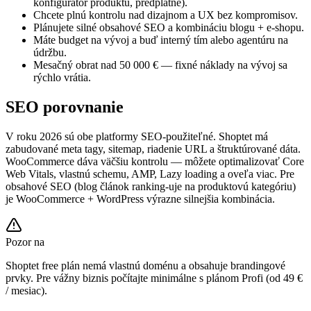
konfigurátor produktu, predplatné).
Chcete plnú kontrolu nad dizajnom a UX bez kompromisov.
Plánujete silné obsahové SEO a kombináciu blogu + e-shopu.
Máte budget na vývoj a buď interný tím alebo agentúru na
údržbu.
Mesačný obrat nad 50 000 € — fixné náklady na vývoj sa
rýchlo vrátia.
SEO porovnanie
V roku 2026 sú obe platformy SEO-použiteľné. Shoptet má
zabudované meta tagy, sitemap, riadenie URL a štruktúrované dáta.
WooCommerce dáva väčšiu kontrolu — môžete optimalizovať Core
Web Vitals, vlastnú schemu, AMP, Lazy loading a oveľa viac. Pre
obsahové SEO (blog článok ranking-uje na produktovú kategóriu)
je WooCommerce + WordPress výrazne silnejšia kombinácia.
Pozor na
Shoptet free plán nemá vlastnú doménu a obsahuje brandingové
prvky. Pre vážny biznis počítajte minimálne s plánom Profi (od 49 €
/ mesiac).