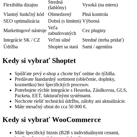
Stredná
Flexibilita dizajnu
Vysoká (na mieru)
(šablóny)
Vlastný funkčný kód
Obmedzený
Plná kontrola
SEO optimalizácia
Dobrá (s limitmi)
Výborná
Veľa
Marketingové nástroje
Cez pluginy
zabudovaných
Integrácie SK / CZ
Veľmi silné
Stredné (treba pridať)
Údržba
Shoptet sa stará
Sami / agentúra
Kedy si vybrať Shoptet
Spúšťate prvý e-shop a chcete byť online do týždňa.
Predávate štandardný sortiment (oblečenie, doplnky,
kozmetiku) bez špecifických procesov.
Potrebujete rýchle integrácie s Heureka, Zásilkovna, GLS,
Packeta, EET, fakturačnými systémami.
Nechcete riešiť technickú údržbu, zálohy ani aktualizácie.
Máte mesačný obrat do cca 50 000 €.
Kedy si vybrať WooCommerce
Máte špecifický biznis (B2B s individuálnymi cenami,