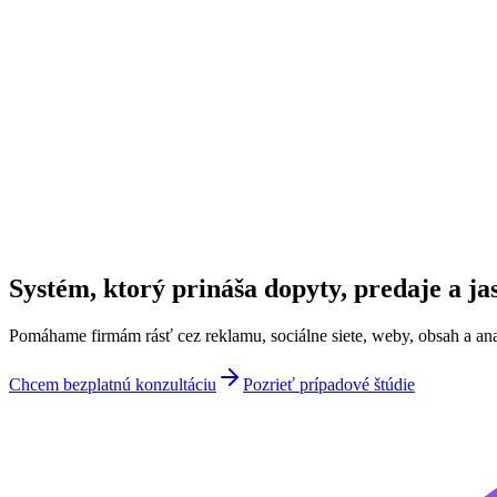
Systém, ktorý prináša
dopyty, predaje
a jas
Pomáhame firmám rásť cez reklamu, sociálne siete, weby, obsah a analy
Chcem bezplatnú konzultáciu
Pozrieť prípadové štúdie