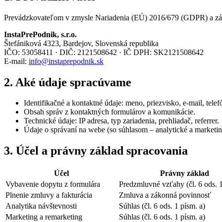
Prevádzkovateľom v zmysle Nariadenia (EÚ) 2016/679 (GDPR) a záko
InstaPrePodnik, s.r.o.
Štefániková 4323, Bardejov, Slovenská republika
IČO: 53058411 · DIČ: 2121508642 · IČ DPH: SK2121508642
E-mail:
info@instaprepodnik.sk
2. Aké údaje spracúvame
Identifikačné a kontaktné údaje: meno, priezvisko, e-mail, telef
Obsah správ z kontaktných formulárov a komunikácie.
Technické údaje: IP adresa, typ zariadenia, prehliadač, referrer.
Údaje o správaní na webe (so súhlasom – analytické a marketi
3. Účel a právny základ spracovania
Účel
Právny základ
Vybavenie dopytu z formulára
Predzmluvné vzťahy (čl. 6 ods. 1
Plnenie zmluvy a fakturácia
Zmluva a zákonná povinnosť
Analytika návštevnosti
Súhlas (čl. 6 ods. 1 písm. a)
Marketing a remarketing
Súhlas (čl. 6 ods. 1 písm. a)