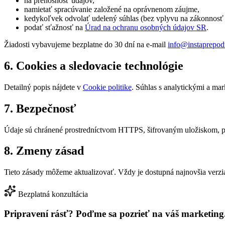
na prenosnosť údajov,
namietať spracúvanie založené na oprávnenom záujme,
kedykoľvek odvolať udelený súhlas (bez vplyvu na zákonnosť 
podať sťažnosť na
Úrad na ochranu osobných údajov SR
.
Žiadosti vybavujeme bezplatne do 30 dní na e-mail
info@instaprepod
6. Cookies a sledovacie technológie
Detailný popis nájdete v
Cookie politike
. Súhlas s analytickými a ma
7. Bezpečnosť
Údaje sú chránené prostredníctvom HTTPS, šifrovaným uložiskom, p
8. Zmeny zásad
Tieto zásady môžeme aktualizovať. Vždy je dostupná najnovšia verzi
Bezplatná konzultácia
Pripravení rásť?
Poďme sa pozrieť na váš marketing