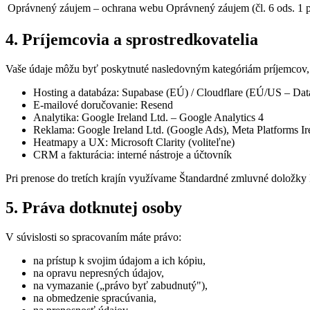
Oprávnený záujem – ochrana webu
Oprávnený záujem (čl. 6 ods. 1 p
4. Príjemcovia a sprostredkovatelia
Vaše údaje môžu byť poskytnuté nasledovným kategóriám príjemcov, 
Hosting a databáza: Supabase (EÚ) / Cloudflare (EÚ/US – Da
E-mailové doručovanie: Resend
Analytika: Google Ireland Ltd. – Google Analytics 4
Reklama: Google Ireland Ltd. (Google Ads), Meta Platforms Ire
Heatmapy a UX: Microsoft Clarity (voliteľne)
CRM a fakturácia: interné nástroje a účtovník
Pri prenose do tretích krajín využívame Štandardné zmluvné doložk
5. Práva dotknutej osoby
V súvislosti so spracovaním máte právo:
na prístup k svojim údajom a ich kópiu,
na opravu nepresných údajov,
na vymazanie („právo byť zabudnutý"),
na obmedzenie spracúvania,