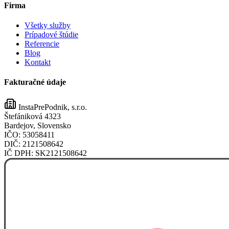
Firma
Všetky služby
Prípadové štúdie
Referencie
Blog
Kontakt
Fakturačné údaje
InstaPrePodnik, s.r.o.
Štefániková 4323
Bardejov, Slovensko
IČO:
53058411
DIČ:
2121508642
IČ DPH:
SK2121508642