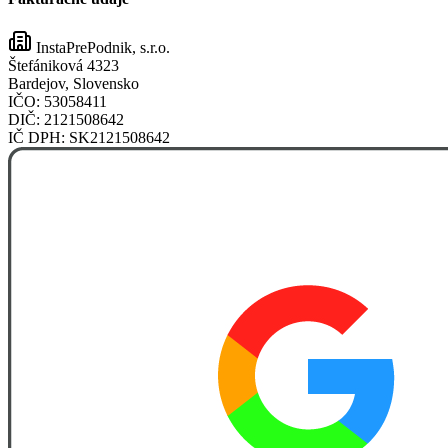
InstaPrePodnik, s.r.o.
Štefániková 4323
Bardejov, Slovensko
IČO:
53058411
DIČ:
2121508642
IČ DPH:
SK2121508642