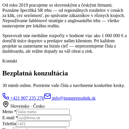
Od roku 2019 pracujeme so slovenskými a českými firmami.
Poznáme špecifiká SR trhu — od regionálnych rozdielov v cenách
za klik, cez sezónnosť, po správanie zákazníkov v rôznych krajoch.
Nepoužívame šablónové stratégie z anglosaského trhu — všetko
nastavujeme pre lokálnu realitu.
Spravovali sme mediálne rozpočty v hodnote viac ako 1 000 000 € a
doručili tisíce dopytov a predajov našim klientom. Pri každom
projekte sa zameriame na biznis cieľ — neprezentujeme čísla z
dashboardu, ale reálne dopady na váš obrat a zisk.
Kontakt
Bezplatná konzultácia
30 minút online. Pozrieme vaše čísla a navrhneme konkrétne kroky.
+421 907 235 276
info@instaprepodnik.sk
Slovensko · Česko
Meno *
E-mail *
Telefón