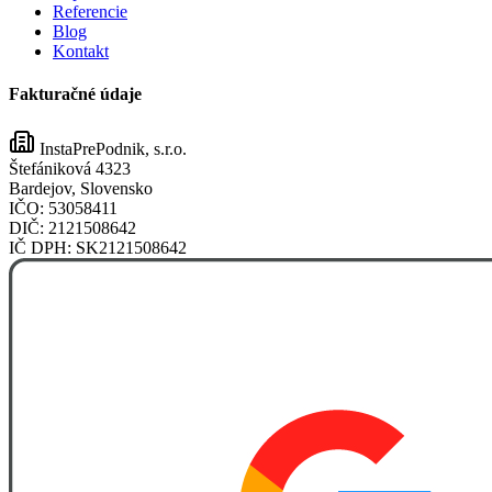
Referencie
Blog
Kontakt
Fakturačné údaje
InstaPrePodnik, s.r.o.
Štefániková 4323
Bardejov, Slovensko
IČO:
53058411
DIČ:
2121508642
IČ DPH:
SK2121508642