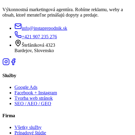
Výkonnostná marketingová agentúra. Robíme reklamu, weby a
obsah, ktoré merateľne prinášajú dopyty a predaje.
info@instaprepodnik.sk
+421 907 235 276
Štefániková 4323
Bardejov, Slovensko
Služby
Google Ads
Facebook + Instagram
Tvorba web stránok
SEO / AEO / GEO
Firma
Všetky služby
Prípadové štúdie