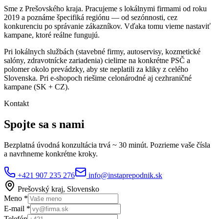
Sme z Prešovského kraja. Pracujeme s lokálnymi firmami od roku
2019 a poznáme špecifiká regiónu — od sezónnosti, cez
konkurenciu po správanie zákazníkov. Vďaka tomu vieme nastaviť
kampane, ktoré reálne fungujú.
Pri lokálnych službách (stavebné firmy, autoservisy, kozmetické
salóny, zdravotnícke zariadenia) cielime na konkrétne PSČ a
polomer okolo prevádzky, aby ste neplatili za kliky z celého
Slovenska. Pri e-shopoch riešime celonárodné aj cezhraničné
kampane (SK + CZ).
Kontakt
Spojte sa s nami
Bezplatná úvodná konzultácia trvá ~ 30 minút. Pozrieme vaše čísla
a navrhneme konkrétne kroky.
+421 907 235 276
info@instaprepodnik.sk
Prešovský kraj, Slovensko
Meno *
E-mail *
Telefón