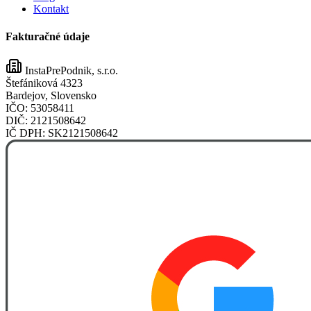
Kontakt
Fakturačné údaje
InstaPrePodnik, s.r.o.
Štefániková 4323
Bardejov, Slovensko
IČO:
53058411
DIČ:
2121508642
IČ DPH:
SK2121508642