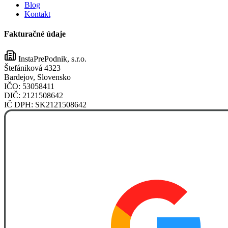
Blog
Kontakt
Fakturačné údaje
InstaPrePodnik, s.r.o.
Štefániková 4323
Bardejov, Slovensko
IČO:
53058411
DIČ:
2121508642
IČ DPH:
SK2121508642