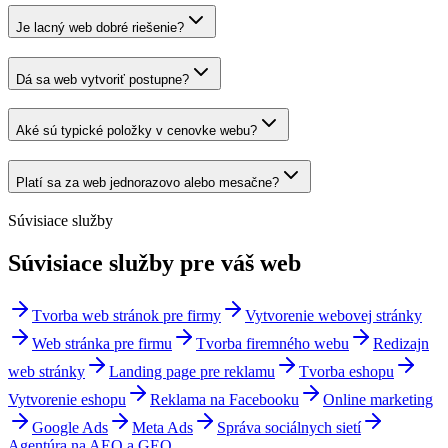
Je lacný web dobré riešenie?
Dá sa web vytvoriť postupne?
Aké sú typické položky v cenovke webu?
Platí sa za web jednorazovo alebo mesačne?
Súvisiace služby
Súvisiace
služby pre váš web
Tvorba web stránok pre firmy
Vytvorenie webovej stránky
Web stránka pre firmu
Tvorba firemného webu
Redizajn
web stránky
Landing page pre reklamu
Tvorba eshopu
Vytvorenie eshopu
Reklama na Facebooku
Online marketing
Google Ads
Meta Ads
Správa sociálnych sietí
Agentúra na AEO a GEO