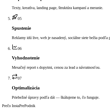
Texty, kreatíva, landing page, štruktúra kampaní a meranie.
05
Spustenie
Reklamy idú live, web je nasadený, sociálne siete bežia podľa 
06
Vyhodnotenie
Mesačný report s dopytmi, cenou za lead a návratnosťou.
07
Optimalizácia
Priebežné úpravy podľa dát — škálujeme to, čo funguje.
Prečo InstaPrePodnik