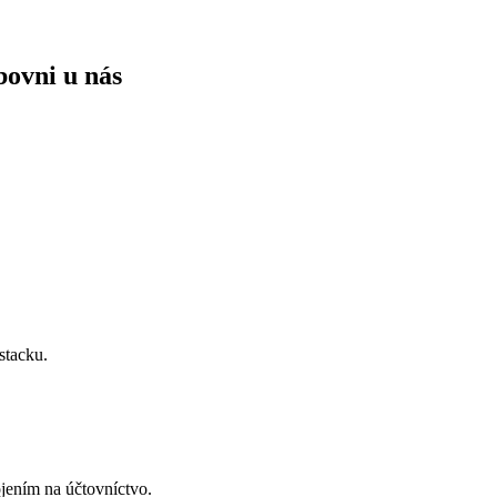
bovni
u nás
stacku.
jením na účtovníctvo.