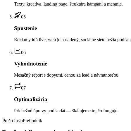
Texty, kreatíva, landing page, štruktúra kampaní a meranie.
05
Spustenie
Reklamy idú live, web je nasadený, sociálne siete bežia podľa 
06
Vyhodnotenie
Mesačný report s dopytmi, cenou za lead a návratnosťou.
07
Optimalizácia
Priebežné úpravy podľa dát — škálujeme to, čo funguje.
Prečo InstaPrePodnik