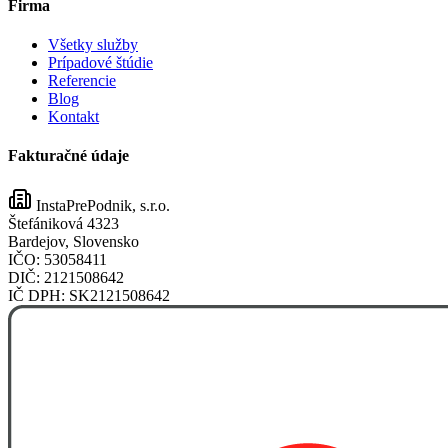
Firma
Všetky služby
Prípadové štúdie
Referencie
Blog
Kontakt
Fakturačné údaje
InstaPrePodnik, s.r.o.
Štefániková 4323
Bardejov, Slovensko
IČO:
53058411
DIČ:
2121508642
IČ DPH:
SK2121508642