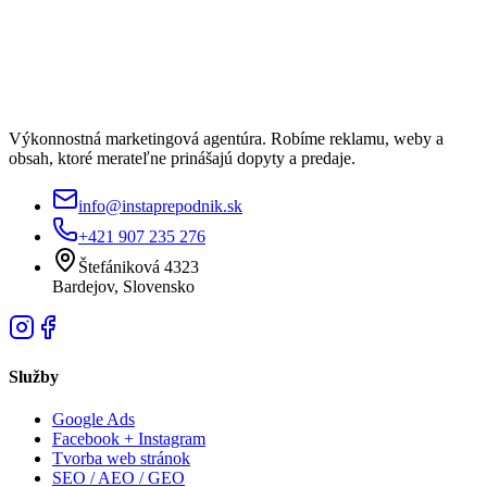
Výkonnostná marketingová agentúra. Robíme reklamu, weby a
obsah, ktoré merateľne prinášajú dopyty a predaje.
info@instaprepodnik.sk
+421 907 235 276
Štefániková 4323
Bardejov, Slovensko
Služby
Google Ads
Facebook + Instagram
Tvorba web stránok
SEO / AEO / GEO