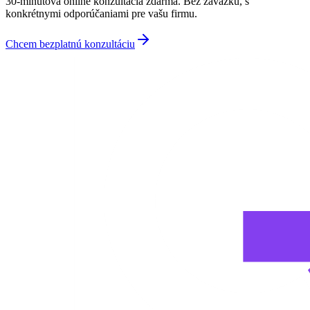
30-minútová online konzultácia zdarma. Bez záväzku, s
konkrétnymi odporúčaniami pre vašu firmu.
Chcem bezplatnú konzultáciu