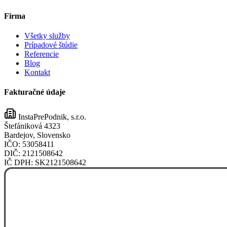
Firma
Všetky služby
Prípadové štúdie
Referencie
Blog
Kontakt
Fakturačné údaje
InstaPrePodnik, s.r.o.
Štefániková 4323
Bardejov, Slovensko
IČO:
53058411
DIČ:
2121508642
IČ DPH:
SK2121508642