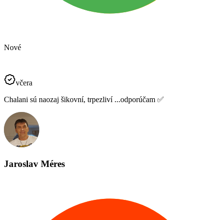
Nové
včera
Chalani sú naozaj šikovní, trpezliví ...odporúčam ✅️
Jaroslav Méres