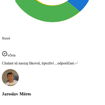
Nové
včera
Chalani sú naozaj šikovní, trpezliví ...odporúčam ✅️
Jaroslav Méres